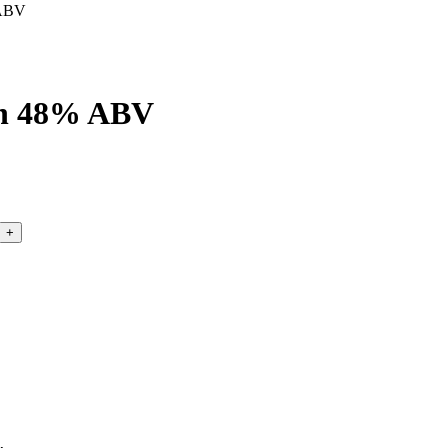
 ABV
ven 48% ABV
+