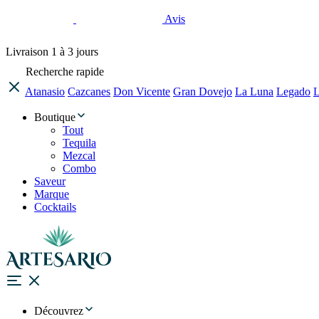
Avis
Livraison
1 à 3 jours
Recherche rapide
Atanasio
Cazcanes
Don Vicente
Gran Dovejo
La Luna
Legado
L
Boutique
Tout
Tequila
Mezcal
Combo
Saveur
Marque
Cocktails
Découvrez