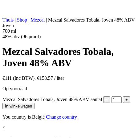
ANDERS:
Geen additieven
ENERGIEWAARDE:
266 kcal in 100 ml
Thuis
|
Shop
|
Mezcal
|
Mezcal Salvadores Tobala, Joven 48% ABV
Joven
700 ml
48% abv (96 proof)
Mezcal Salvadores Tobala,
Joven 48% ABV
€
111
(Inc BTW),
€
158.57
/ liter
Op voorraad
Mezcal Salvadores Tobala, Joven 48% ABV aantal
–
+
In winkelwagen
You country is België
Change country
×