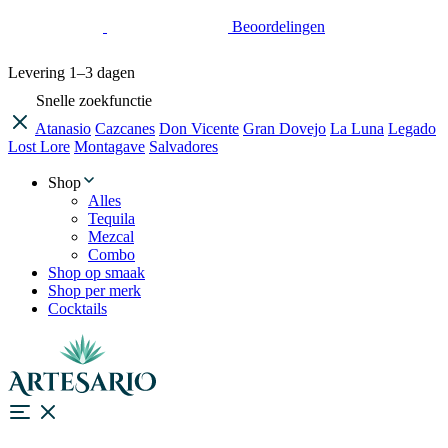
Beoordelingen
Levering
1–3 dagen
Snelle zoekfunctie
Atanasio
Cazcanes
Don Vicente
Gran Dovejo
La Luna
Legado
Lost Lore
Montagave
Salvadores
Shop
Alles
Tequila
Mezcal
Combo
Shop op smaak
Shop per merk
Cocktails