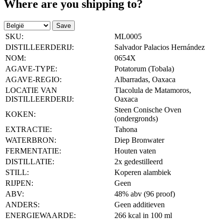
Where are you shipping to?
Save
SKU:
ML0005
DISTILLEERDERIJ:
Salvador Palacios Hernández
NOM:
0654X
AGAVE-TYPE:
Potatorum (Tobala)
AGAVE-REGIO:
Albarradas, Oaxaca
LOCATIE VAN
Tlacolula de Matamoros,
DISTILLEERDERIJ:
Oaxaca
Steen Conische Oven
KOKEN:
(ondergronds)
EXTRACTIE:
Tahona
WATERBRON:
Diep Bronwater
FERMENTATIE:
Houten vaten
DISTILLATIE:
2x gedestilleerd
STILL:
Koperen alambiek
RIJPEN:
Geen
ABV:
48% abv (96 proof)
ANDERS:
Geen additieven
ENERGIEWAARDE:
266 kcal in 100 ml