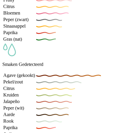
Citrus
Bloemen
Peper (zwart)
Sinaasappel
Paprika
Gras (nat)
Smaken Gedetecteerd
Agave (gekookt)
Pekel/zout
Citrus
Kruiden
Jalapeño
Peper (wit)
Aarde
Rook
Paprika