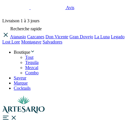
Avis
Livraison
1 à 3 jours
Recherche rapide
Atanasio
Cazcanes
Don Vicente
Gran Dovejo
La Luna
Legado
Lost Lore
Montagave
Salvadores
Boutique
Tout
Tequila
Mezcal
Combo
Saveur
Marque
Cocktails