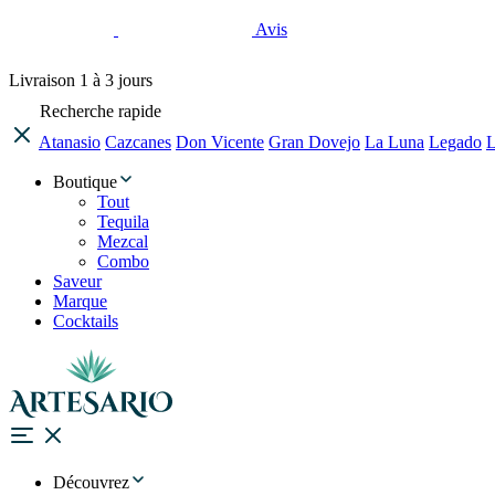
Avis
Livraison
1 à 3 jours
Recherche rapide
Atanasio
Cazcanes
Don Vicente
Gran Dovejo
La Luna
Legado
L
Boutique
Tout
Tequila
Mezcal
Combo
Saveur
Marque
Cocktails
Découvrez