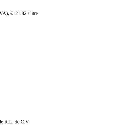
TVA),
€
121.82
/ litre
de R.L. de C.V.