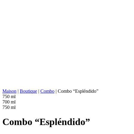
TYPE D'AGAVE :
Tequilana Weber
RÉGION AGAVE :
Jalisco (Tequila Valley)
EMPLACEMENT DE LA DISTILLERIE :
Jalisco (Los Valles)
CUISSON :
Autoclave (basse pressi
EXTRACTION :
Broyeur à rouleaux
SOURCE D'EAU :
Eau de source naturelle
FERMENTATION :
Cuves en acier inoxyda
DISTILLATION :
2x distillé
REPOS :
Pot en acier inoxydable
VIEILLISSEMENT :
Fûts de chêne blanc amé
ABV/PROOF :
40% abv (80-proof)
AUTRES :
Aération, Sans additifs
VALEUR ÉNERGÉTIQUE :
221 kcal in 100 ml
Maison
|
Boutique
|
Combo
|
Combo “Espléndido”
750 ml
700 ml
750 ml
Combo “Espléndido”