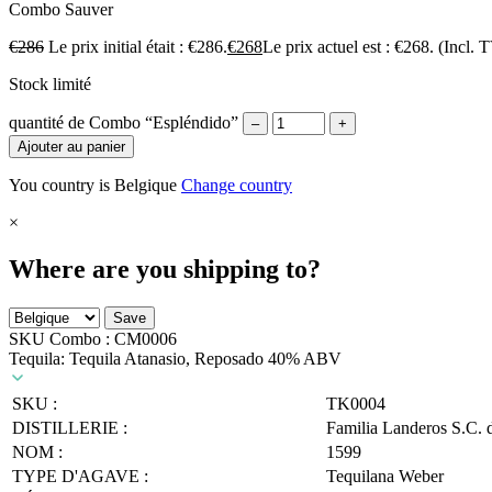
Combo
Sauver
€
286
Le prix initial était : €286.
€
268
Le prix actuel est : €268.
(Incl. 
Stock limité
quantité de Combo “Espléndido”
–
+
Ajouter au panier
You country is Belgique
Change country
×
Where are you shipping to?
Save
SKU Combo :
CM0006
Tequila: Tequila Atanasio, Reposado 40% ABV
SKU :
TK0004
DISTILLERIE :
Familia Landeros S.C. 
NOM :
1599
TYPE D'AGAVE :
Tequilana Weber