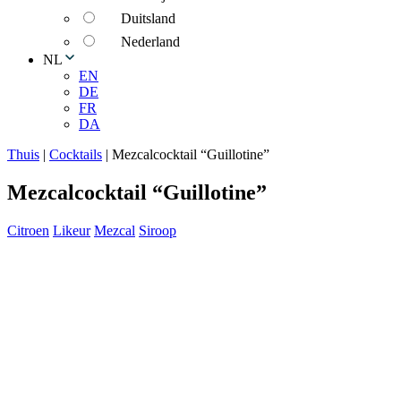
Duitsland
Nederland
NL
EN
DE
FR
DA
Thuis
|
Cocktails
|
Mezcalcocktail “Guillotine”
Mezcalcocktail “Guillotine”
Citroen
Likeur
Mezcal
Siroop