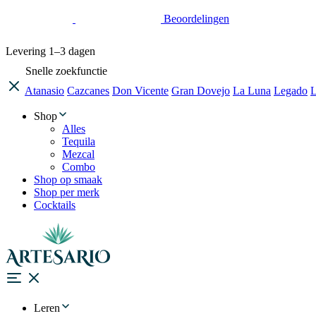
Beoordelingen
Levering
1–3 dagen
Snelle zoekfunctie
Atanasio
Cazcanes
Don Vicente
Gran Dovejo
La Luna
Legado
L
Shop
Alles
Tequila
Mezcal
Combo
Shop op smaak
Shop per merk
Cocktails
Leren