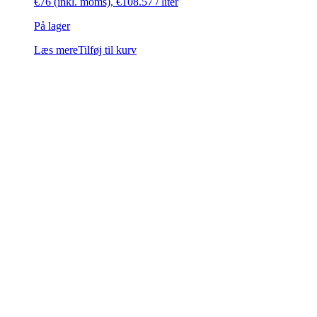
€
76
(inkl. moms),
€
108.57
/ liter
På lager
Læs mere
Tilføj til kurv