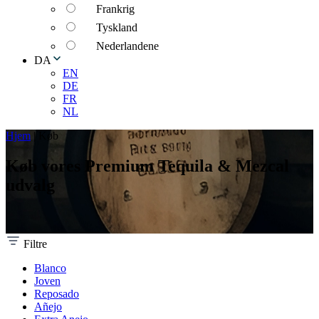
Frankrig
Tyskland
Nederlandene
DA
EN
DE
FR
NL
Hjem
|
Køb
Køb vores Premium Tequila & Mezcal
udvalg
Filtre
Blanco
Joven
Reposado
Añejo