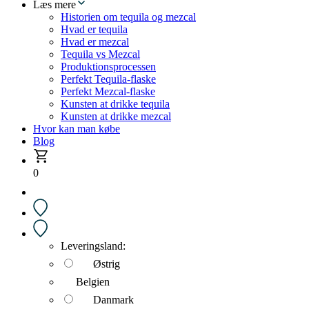
Læs mere
Historien om tequila og mezcal
Hvad er tequila
Hvad er mezcal
Tequila vs Mezcal
Produktionsprocessen
Perfekt Tequila-flaske
Perfekt Mezcal-flaske
Kunsten at drikke tequila
Kunsten at drikke mezcal
Hvor kan man købe
Blog
0
Leveringsland:
Østrig
Belgien
Danmark