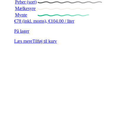
Peber (sort)
Mælkesyre
Mynte
€
78
(inkl. moms),
€
104.00
/ liter
På lager
Læs mere
Tilføj til kurv