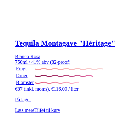
Tequila Montagave "Héritage"
Blanco
Rosa
750ml / 41% abv (82-proof)
Frugt
Druer
Blomster
€
87
(inkl. moms),
€
116.00
/ liter
På lager
Læs mere
Tilføj til kurv