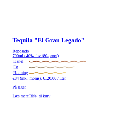
Tequila "El Gran Legado"
Reposado
700ml / 40% abv (80-proof)
Kanel
Eg
Honning
€
84
(inkl. moms),
€
120.00
/ liter
På lager
Læs mere
Tilføj til kurv