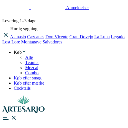
Anmeldelser
Levering
1–3 dage
Hurtig søgning
Atanasio
Cazcanes
Don Vicente
Gran Dovejo
La Luna
Legado
Lost Lore
Montagave
Salvadores
Køb
Alle
Tequila
Mezcal
Combo
Køb efter smag
Køb efter mærke
Cocktails