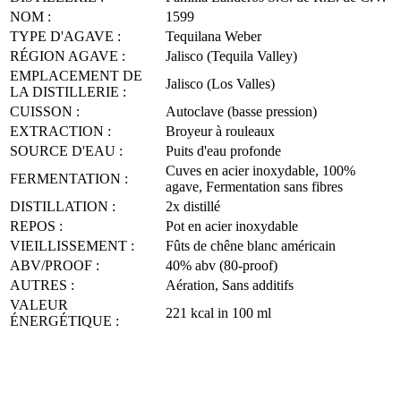
NOM :
1599
TYPE D'AGAVE :
Tequilana Weber
RÉGION AGAVE :
Jalisco (Tequila Valley)
EMPLACEMENT DE
Jalisco (Los Valles)
LA DISTILLERIE :
CUISSON :
Autoclave (basse pression)
EXTRACTION :
Broyeur à rouleaux
SOURCE D'EAU :
Puits d'eau profonde
Cuves en acier inoxydable, 100%
FERMENTATION :
agave, Fermentation sans fibres
DISTILLATION :
2x distillé
REPOS :
Pot en acier inoxydable
VIEILLISSEMENT :
Fûts de chêne blanc américain
ABV/PROOF :
40% abv (80-proof)
AUTRES :
Aération, Sans additifs
VALEUR
221 kcal in 100 ml
ÉNERGÉTIQUE :