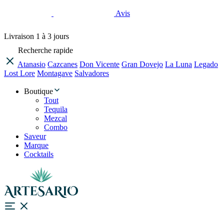
Avis
Livraison
1 à 3 jours
Recherche rapide
Atanasio
Cazcanes
Don Vicente
Gran Dovejo
La Luna
Legado
Lost Lore
Montagave
Salvadores
Boutique
Tout
Tequila
Mezcal
Combo
Saveur
Marque
Cocktails