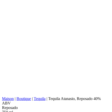
DISTILLERIE :
Familia Landeros S.C. de R.L. de C.V.
NOM :
1599
TYPE D'AGAVE :
Tequilana Weber
RÉGION AGAVE :
Jalisco (Tequila Valley)
EMPLACEMENT DE
Jalisco (Los Valles)
LA DISTILLERIE :
CUISSON :
Autoclave (basse pression)
EXTRACTION :
Broyeur à rouleaux
SOURCE D'EAU :
Puits d'eau profonde
Cuves en acier inoxydable, 100%
FERMENTATION :
agave, Fermentation sans fibres
DISTILLATION :
2x distillé
REPOS :
Pot en acier inoxydable
VIEILLISSEMENT :
Fûts de chêne blanc américain
ABV/PROOF :
40% abv (80-proof)
AUTRES :
Aération, Sans additifs
VALEUR
221 kcal in 100 ml
ÉNERGÉTIQUE :
Maison
|
Boutique
|
Tequila
|
Tequila Atanasio, Reposado 40%
ABV
Reposado