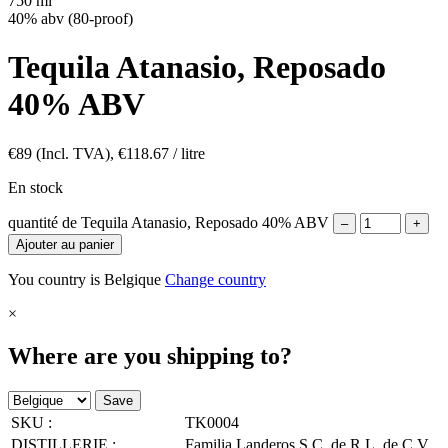
750 ml
40% abv (80-proof)
Tequila Atanasio, Reposado
40% ABV
€
89
(Incl. TVA),
€
118.67
/ litre
En stock
quantité de Tequila Atanasio, Reposado 40% ABV
–
+
Ajouter au panier
You country is Belgique
Change country
×
Where are you shipping to?
Save
SKU :
TK0004
DISTILLERIE :
Familia Landeros S.C. de R.L. de C.V.