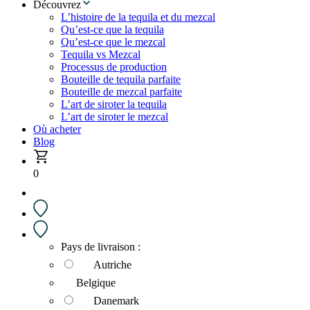
Découvrez
L’histoire de la tequila et du mezcal
Qu’est-ce que la tequila
Qu’est-ce que le mezcal
Tequila vs Mezcal
Processus de production
Bouteille de tequila parfaite
Bouteille de mezcal parfaite
L’art de siroter la tequila
L’art de siroter le mezcal
Où acheter
Blog
0
Pays de livraison :
Autriche
Belgique
Danemark