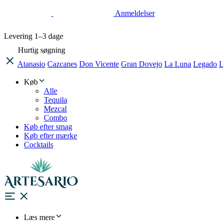
Anmeldelser
Levering
1–3 dage
Hurtig søgning
Atanasio
Cazcanes
Don Vicente
Gran Dovejo
La Luna
Legado
L
Køb
Alle
Tequila
Mezcal
Combo
Køb efter smag
Køb efter mærke
Cocktails
Læs mere