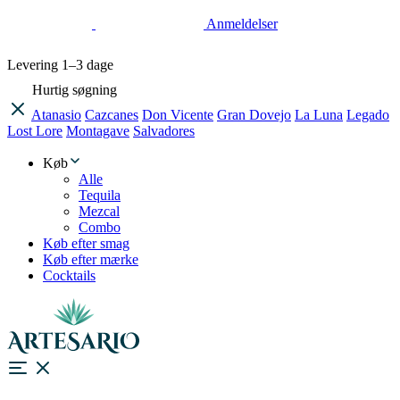
Anmeldelser
Levering
1–3 dage
Hurtig søgning
Atanasio
Cazcanes
Don Vicente
Gran Dovejo
La Luna
Legado
Lost Lore
Montagave
Salvadores
Køb
Alle
Tequila
Mezcal
Combo
Køb efter smag
Køb efter mærke
Cocktails