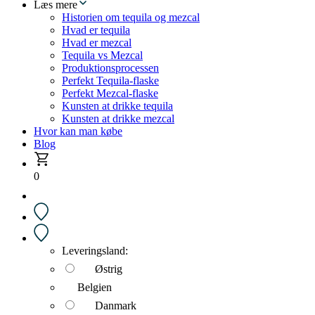
Læs mere
Historien om tequila og mezcal
Hvad er tequila
Hvad er mezcal
Tequila vs Mezcal
Produktionsprocessen
Perfekt Tequila-flaske
Perfekt Mezcal-flaske
Kunsten at drikke tequila
Kunsten at drikke mezcal
Hvor kan man købe
Blog
0
Leveringsland:
Østrig
Belgien
Danmark