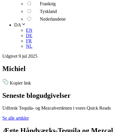
Frankrig
Tyskland
Nederlandene
DA
EN
DE
FR
NL
Udgivet 9 jul 2025
Michiel
Kopier link
Seneste blogudgivelser
Udforsk Tequila- og Mezcalverdenen i vores Quick Reads
Se alle artikler
Ægte Håndværks-Tequila og Mezcal