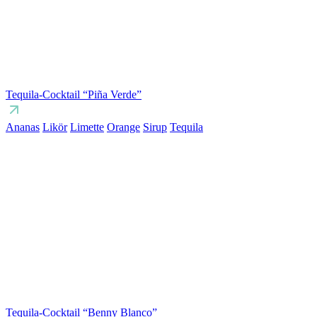
Tequila-Cocktail “Piña Verde”
Ananas
Likör
Limette
Orange
Sirup
Tequila
Tequila-Cocktail “Benny Blanco”