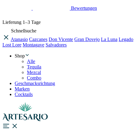
Bewertungen
Lieferung
1–3 Tage
Schnellsuche
Atanasio
Cazcanes
Don Vicente
Gran Dovejo
La Luna
Legado
Lost Lore
Montagave
Salvadores
Shop
Alle
Tequila
Mezcal
Combo
Geschmacksrichtung
Marken
Cocktails