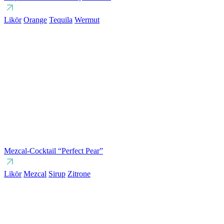
Likör
Orange
Tequila
Wermut
Mezcal-Cocktail “Perfect Pear”
Likör
Mezcal
Sirup
Zitrone