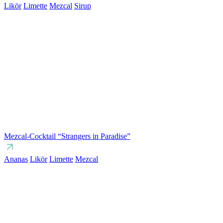
Likör
Limette
Mezcal
Sirup
Mezcal-Cocktail “Strangers in Paradise”
Ananas
Likör
Limette
Mezcal