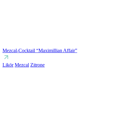
Mezcal-Cocktail “Maximillian Affair”
Likör
Mezcal
Zitrone