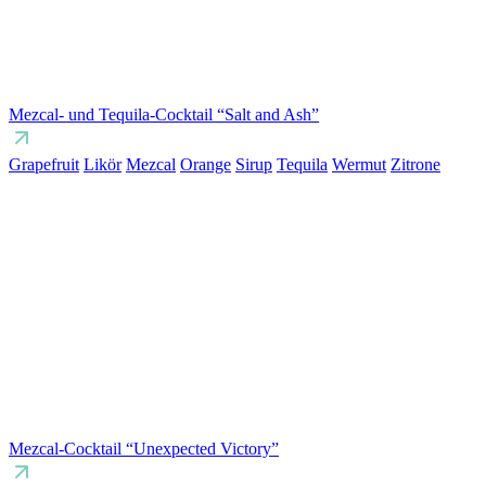
Mezcal- und Tequila-Cocktail “Salt and Ash”
Grapefruit
Likör
Mezcal
Orange
Sirup
Tequila
Wermut
Zitrone
Mezcal-Cocktail “Unexpected Victory”