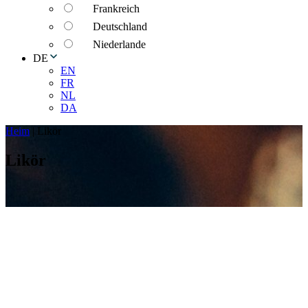
Frankreich
Deutschland
Niederlande
DE
EN
FR
NL
DA
Heim
|
Likör
Likör