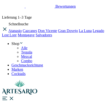
Bewertungen
Lieferung
1–3 Tage
Schnellsuche
Atanasio
Cazcanes
Don Vicente
Gran Dovejo
La Luna
Legado
Lost Lore
Montagave
Salvadores
Shop
Alle
Tequila
Mezcal
Combo
Geschmacksrichtung
Marken
Cocktails