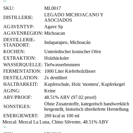
SKU:
ML0017
LEGADO MICHOACANO Y
DISTILLERIE:
ASOCIADOS
AGAVENTYP:
Agave Sp
AGAVENREGION:
Michoacan
DESTILLERIE-
Indaparapeo, Michoacán
STANDORT:
KOCHEN:
Unterirdischer konischer Ofen
EXTRAKTION:
Holzhäcksler
WASSERQUELLE:
Tiefwasserbrunnen
FERMENTATION:
1000 Liter Kieferholzfässer
DESTILLATION:
2x destilliert
HALTBARKEIT:
Kupferschale, Holz 'montera', Kupferkegel
AGING:
Keine
ABV/PROOF:
48.51% ABV (97.02 proof)
Ohne Zusatzstoffe, kategorisch handwerklich
SONSTIGES:
hergestellt, historisch überlieferte Herstellung
ENERGIEWERT:
269 kcal in 100 ml
Mezcal: Mezcal La Luna, Chino Silvestre, 48.51% ABV