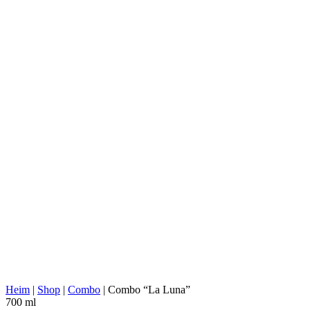
SKU:
ML0018
LEGADO MICHOACANO Y
DISTILLERIE:
ASOCIADOS
AGAVENTYP:
Agave Cupreata
AGAVENREGION:
Michoacan
DESTILLERIE-
Indaparapeo, Michoacán
STANDORT:
KOCHEN:
Unterirdischer konischer Ofen
EXTRAKTION:
Holzhäcksler
WASSERQUELLE:
Tiefwasserbrunnen
FERMENTATION:
1000 Liter Kieferholzfässer
DESTILLATION:
2x destilliert
HALTBARKEIT:
Kupferschale, Holz 'montera', Kupferkegel
AGING:
Keine
ABV/PROOF:
48.51% ABV (97.02 proof)
Ohne Zusatzstoffe, kategorisch handwerklich
SONSTIGES:
hergestellt, historisch überlieferte Herstellung
ENERGIEWERT:
269 kcal in 100 ml
Heim
|
Shop
|
Combo
|
Combo “La Luna”
700 ml