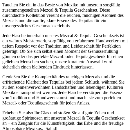
Tauchen Sie ein in das Beste von Mexiko mit unserem sorgfältig
zusammengestellten Mezcal & Tequila Geschenkset. Diese
durchdachte Kollektion vereint die reichen, rauchigen Aromen des
Mezcals und die sanfte, klare Essenz des Tequilas für ein
unvergessliches Geschmackserlebnis.
Jede Flasche innerhalb unseres Mezcal & Tequila Geschenksets ist
ein wahres Meisterwerk, sorgfältig von erfahrenen Handwerkern mit
tiefem Respekt vor der Tradition und Leidenschaft für Perfektion
gefertigt. Ob Sie sich selbst einen Moment der Genusserfüllung
gönnen oder das perfekte Mezcal- oder Tequilageschenk für einen
geliebten Menschen suchen, unsere kuratierte Auswahl wird
sicherlich einen bleibenden Eindruck hinterlassen.
Genießen Sie die Komplexität des rauchigen Mezcals und die
erfrischende Klarheit des Tequilas bei jedem Schluck, während Sie
zu den sonnenverwöhnten Landschaften und lebendigen Kulturen
Mexikos transportiert werden. Jede Flasche verkörpert die Essenz
von Tradition und Handwerkskunst und macht sie zum perfekten
Mezcal- oder Tequilageschenk für jeden Anlass.
Erheben Sie also Ihr Glas und stoßen Sie auf gute Zeiten und
großartige Spirituosen mit unserem Mezcal & Tequila Geschenkset
an – ein Zeugnis für die Kunstfertigkeit, das Erbe und die freudige
Atmosphäre Mexikos. ¡Salud!