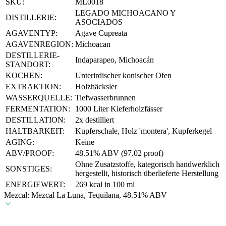
SKU:
ML0018
LEGADO MICHOACANO Y
DISTILLERIE:
ASOCIADOS
AGAVENTYP:
Agave Cupreata
AGAVENREGION:
Michoacan
DESTILLERIE-
Indaparapeo, Michoacán
STANDORT:
KOCHEN:
Unterirdischer konischer Ofen
EXTRAKTION:
Holzhäcksler
WASSERQUELLE:
Tiefwasserbrunnen
FERMENTATION:
1000 Liter Kieferholzfässer
DESTILLATION:
2x destilliert
HALTBARKEIT:
Kupferschale, Holz 'montera', Kupferkegel
AGING:
Keine
ABV/PROOF:
48.51% ABV (97.02 proof)
Ohne Zusatzstoffe, kategorisch handwerklich
SONSTIGES:
hergestellt, historisch überlieferte Herstellung
ENERGIEWERT:
269 kcal in 100 ml
Mezcal: Mezcal La Luna, Tequilana, 48.51% ABV