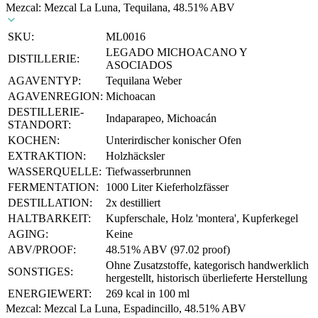
Mezcal: Mezcal La Luna, Tequilana, 48.51% ABV
SKU:
ML0016
LEGADO MICHOACANO Y
DISTILLERIE:
ASOCIADOS
AGAVENTYP:
Tequilana Weber
AGAVENREGION:
Michoacan
DESTILLERIE-
Indaparapeo, Michoacán
STANDORT:
KOCHEN:
Unterirdischer konischer Ofen
EXTRAKTION:
Holzhäcksler
WASSERQUELLE:
Tiefwasserbrunnen
FERMENTATION:
1000 Liter Kieferholzfässer
DESTILLATION:
2x destilliert
HALTBARKEIT:
Kupferschale, Holz 'montera', Kupferkegel
AGING:
Keine
ABV/PROOF:
48.51% ABV (97.02 proof)
Ohne Zusatzstoffe, kategorisch handwerklich
SONSTIGES:
hergestellt, historisch überlieferte Herstellung
ENERGIEWERT:
269 kcal in 100 ml
Mezcal: Mezcal La Luna, Espadincillo, 48.51% ABV