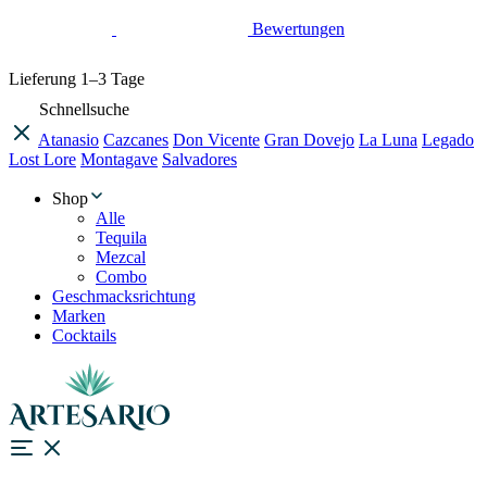
Bewertungen
Lieferung
1–3 Tage
Schnellsuche
Atanasio
Cazcanes
Don Vicente
Gran Dovejo
La Luna
Legado
Lost Lore
Montagave
Salvadores
Shop
Alle
Tequila
Mezcal
Combo
Geschmacksrichtung
Marken
Cocktails