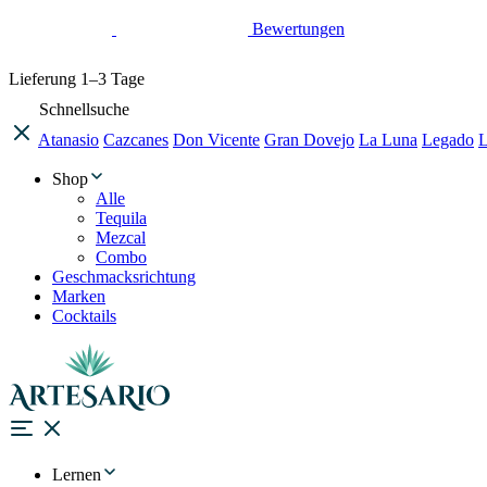
Bewertungen
Lieferung
1–3 Tage
Schnellsuche
Atanasio
Cazcanes
Don Vicente
Gran Dovejo
La Luna
Legado
L
Shop
Alle
Tequila
Mezcal
Combo
Geschmacksrichtung
Marken
Cocktails
Lernen