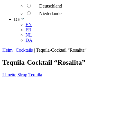
Deutschland
Niederlande
DE
EN
FR
NL
DA
Heim
|
Cocktails
|
Tequila-Cocktail “Rosalita”
Tequila-Cocktail “Rosalita”
Limette
Sirup
Tequila