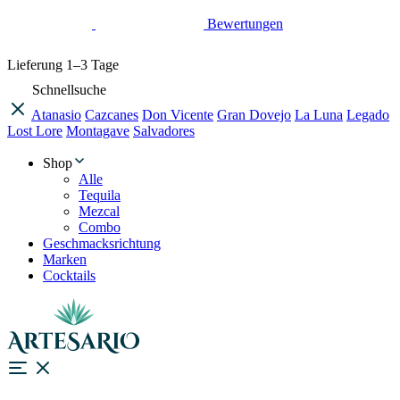
Bewertungen
Lieferung
1–3 Tage
Schnellsuche
Atanasio
Cazcanes
Don Vicente
Gran Dovejo
La Luna
Legado
Lost Lore
Montagave
Salvadores
Shop
Alle
Tequila
Mezcal
Combo
Geschmacksrichtung
Marken
Cocktails