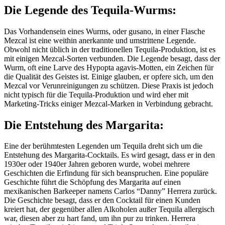
Die Legende des Tequila-Wurms:
Das Vorhandensein eines Wurms, oder gusano, in einer Flasche
Mezcal ist eine weithin anerkannte und umstrittene Legende.
Obwohl nicht üblich in der traditionellen Tequila-Produktion, ist es
mit einigen Mezcal-Sorten verbunden. Die Legende besagt, dass der
Wurm, oft eine Larve des Hypopta agavis-Motten, ein Zeichen für
die Qualität des Geistes ist. Einige glauben, er opfere sich, um den
Mezcal vor Verunreinigungen zu schützen. Diese Praxis ist jedoch
nicht typisch für die Tequila-Produktion und wird eher mit
Marketing-Tricks einiger Mezcal-Marken in Verbindung gebracht.
Die Entstehung des Margarita:
Eine der berühmtesten Legenden um Tequila dreht sich um die
Entstehung des Margarita-Cocktails. Es wird gesagt, dass er in den
1930er oder 1940er Jahren geboren wurde, wobei mehrere
Geschichten die Erfindung für sich beanspruchen. Eine populäre
Geschichte führt die Schöpfung des Margarita auf einen
mexikanischen Barkeeper namens Carlos “Danny” Herrera zurück.
Die Geschichte besagt, dass er den Cocktail für einen Kunden
kreiert hat, der gegenüber allen Alkoholen außer Tequila allergisch
war, diesen aber zu hart fand, um ihn pur zu trinken. Herrera