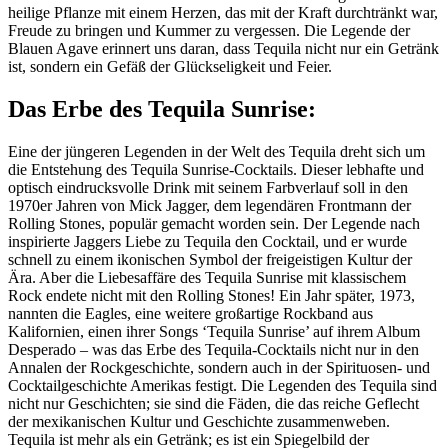
heilige Pflanze mit einem Herzen, das mit der Kraft durchtränkt war,
Freude zu bringen und Kummer zu vergessen. Die Legende der
Blauen Agave erinnert uns daran, dass Tequila nicht nur ein Getränk
ist, sondern ein Gefäß der Glückseligkeit und Feier.
Das Erbe des Tequila Sunrise:
Eine der jüngeren Legenden in der Welt des Tequila dreht sich um
die Entstehung des Tequila Sunrise-Cocktails. Dieser lebhafte und
optisch eindrucksvolle Drink mit seinem Farbverlauf soll in den
1970er Jahren von Mick Jagger, dem legendären Frontmann der
Rolling Stones, populär gemacht worden sein. Der Legende nach
inspirierte Jaggers Liebe zu Tequila den Cocktail, und er wurde
schnell zu einem ikonischen Symbol der freigeistigen Kultur der
Ära. Aber die Liebesaffäre des Tequila Sunrise mit klassischem
Rock endete nicht mit den Rolling Stones! Ein Jahr später, 1973,
nannten die Eagles, eine weitere großartige Rockband aus
Kalifornien, einen ihrer Songs ‘Tequila Sunrise’ auf ihrem Album
Desperado – was das Erbe des Tequila-Cocktails nicht nur in den
Annalen der Rockgeschichte, sondern auch in der Spirituosen- und
Cocktailgeschichte Amerikas festigt. Die Legenden des Tequila sind
nicht nur Geschichten; sie sind die Fäden, die das reiche Geflecht
der mexikanischen Kultur und Geschichte zusammenweben.
Tequila ist mehr als ein Getränk; es ist ein Spiegelbild der