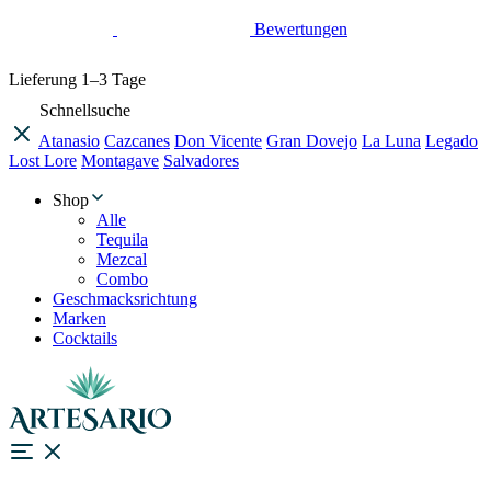
Bewertungen
Lieferung
1–3 Tage
Schnellsuche
Atanasio
Cazcanes
Don Vicente
Gran Dovejo
La Luna
Legado
Lost Lore
Montagave
Salvadores
Shop
Alle
Tequila
Mezcal
Combo
Geschmacksrichtung
Marken
Cocktails