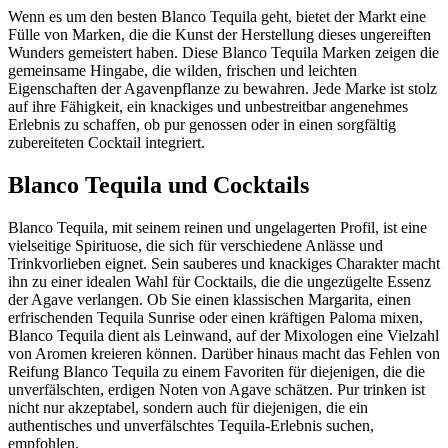
Wenn es um den besten Blanco Tequila geht, bietet der Markt eine
Fülle von Marken, die die Kunst der Herstellung dieses ungereiften
Wunders gemeistert haben. Diese Blanco Tequila Marken zeigen die
gemeinsame Hingabe, die wilden, frischen und leichten
Eigenschaften der Agavenpflanze zu bewahren. Jede Marke ist stolz
auf ihre Fähigkeit, ein knackiges und unbestreitbar angenehmes
Erlebnis zu schaffen, ob pur genossen oder in einen sorgfältig
zubereiteten Cocktail integriert.
Blanco Tequila und Cocktails
Blanco Tequila, mit seinem reinen und ungelagerten Profil, ist eine
vielseitige Spirituose, die sich für verschiedene Anlässe und
Trinkvorlieben eignet. Sein sauberes und knackiges Charakter macht
ihn zu einer idealen Wahl für Cocktails, die die ungezügelte Essenz
der Agave verlangen. Ob Sie einen klassischen Margarita, einen
erfrischenden Tequila Sunrise oder einen kräftigen Paloma mixen,
Blanco Tequila dient als Leinwand, auf der Mixologen eine Vielzahl
von Aromen kreieren können. Darüber hinaus macht das Fehlen von
Reifung Blanco Tequila zu einem Favoriten für diejenigen, die die
unverfälschten, erdigen Noten von Agave schätzen. Pur trinken ist
nicht nur akzeptabel, sondern auch für diejenigen, die ein
authentisches und unverfälschtes Tequila-Erlebnis suchen,
empfohlen.