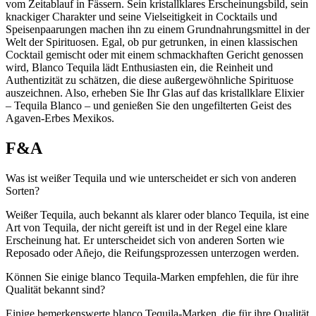
vom Zeitablauf in Fässern. Sein kristallklares Erscheinungsbild, sein
knackiger Charakter und seine Vielseitigkeit in Cocktails und
Speisenpaarungen machen ihn zu einem Grundnahrungsmittel in der
Welt der Spirituosen. Egal, ob pur getrunken, in einen klassischen
Cocktail gemischt oder mit einem schmackhaften Gericht genossen
wird, Blanco Tequila lädt Enthusiasten ein, die Reinheit und
Authentizität zu schätzen, die diese außergewöhnliche Spirituose
auszeichnen. Also, erheben Sie Ihr Glas auf das kristallklare Elixier
– Tequila Blanco – und genießen Sie den ungefilterten Geist des
Agaven-Erbes Mexikos.
F&A
Was ist weißer Tequila und wie unterscheidet er sich von anderen
Sorten?
Weißer Tequila, auch bekannt als klarer oder blanco Tequila, ist eine
Art von Tequila, der nicht gereift ist und in der Regel eine klare
Erscheinung hat. Er unterscheidet sich von anderen Sorten wie
Reposado oder Añejo, die Reifungsprozessen unterzogen werden.
Können Sie einige blanco Tequila-Marken empfehlen, die für ihre
Qualität bekannt sind?
Einige bemerkenswerte blanco Tequila-Marken, die für ihre Qualität