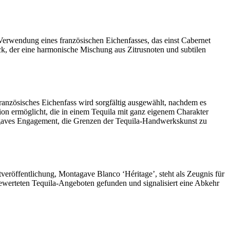
e Verwendung eines französischen Eichenfasses, das einst Cabernet
ck, der eine harmonische Mischung aus Zitrusnoten und subtilen
französisches Eichenfass wird sorgfältig ausgewählt, nachdem es
tion ermöglicht, die in einem Tequila mit ganz eigenem Charakter
ntagaves Engagement, die Grenzen der Tequila-Handwerkskunst zu
stveröffentlichung, Montagave Blanco ‘Héritage’, steht als Zeugnis für
bewerteten Tequila-Angeboten gefunden und signalisiert eine Abkehr