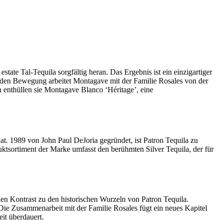
tate Tal-Tequila sorgfältig heran. Das Ergebnis ist ein einzigartiger
enden Bewegung arbeitet Montagave mit der Familie Rosales von der
enthüllen sie Montagave Blanco ‘Héritage’, eine
hat. 1989 von John Paul DeJoria gegründet, ist Patron Tequila zu
ktsortiment der Marke umfasst den berühmten Silver Tequila, der für
ken Kontrast zu den historischen Wurzeln von Patron Tequila.
 Die Zusammenarbeit mit der Familie Rosales fügt ein neues Kapitel
it überdauert.