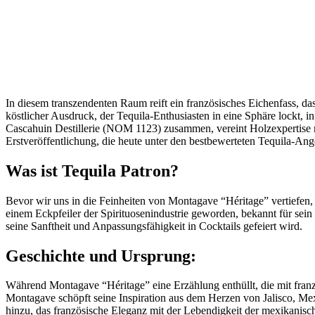
In diesem transzendenten Raum reift ein französisches Eichenfass, das
köstlicher Ausdruck, der Tequila-Enthusiasten in eine Sphäre lockt,
Cascahuin Destillerie (NOM 1123) zusammen, vereint Holzexpertise 
Erstveröffentlichung, die heute unter den bestbewerteten Tequila-An
Was ist Tequila Patron?
Bevor wir uns in die Feinheiten von Montagave “Héritage” vertiefen, 
einem Eckpfeiler der Spirituosenindustrie geworden, bekannt für sei
seine Sanftheit und Anpassungsfähigkeit in Cocktails gefeiert wird.
Geschichte und Ursprung:
Während Montagave “Héritage” eine Erzählung enthüllt, die mit franz
Montagave schöpft seine Inspiration aus dem Herzen von Jalisco, Mexi
hinzu, das französische Eleganz mit der Lebendigkeit der mexikanisch