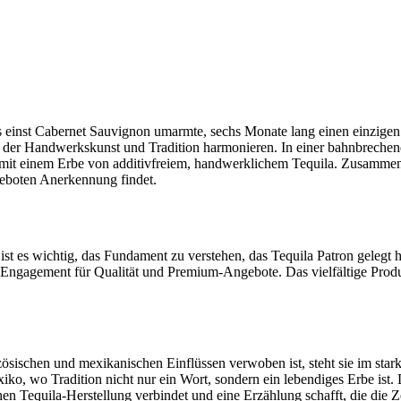
 einst Cabernet Sauvignon umarmte, sechs Monate lang einen einzigen es
 in der Handwerkskunst und Tradition harmonieren. In einer bahnbrech
mit einem Erbe von additivfreiem, handwerklichem Tequila. Zusammen 
geboten Anerkennung findet.
ist es wichtig, das Fundament zu verstehen, das Tequila Patron gelegt 
n Engagement für Qualität und Premium-Angebote. Das vielfältige Produ
ösischen und mexikanischen Einflüssen verwoben ist, steht sie im star
ko, wo Tradition nicht nur ein Wort, sondern ein lebendiges Erbe ist.
en Tequila-Herstellung verbindet und eine Erzählung schafft, die die Ze