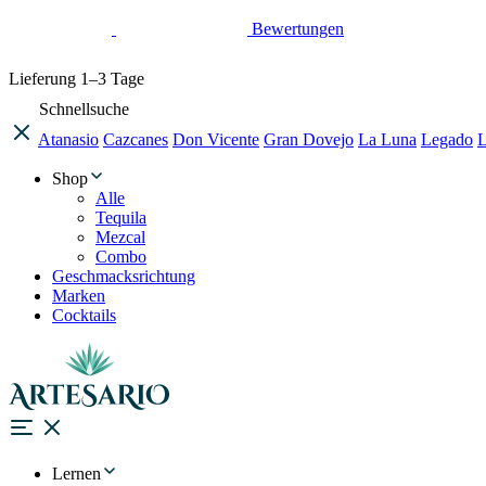
Bewertungen
Lieferung
1–3 Tage
Schnellsuche
Atanasio
Cazcanes
Don Vicente
Gran Dovejo
La Luna
Legado
L
Shop
Alle
Tequila
Mezcal
Combo
Geschmacksrichtung
Marken
Cocktails
Lernen