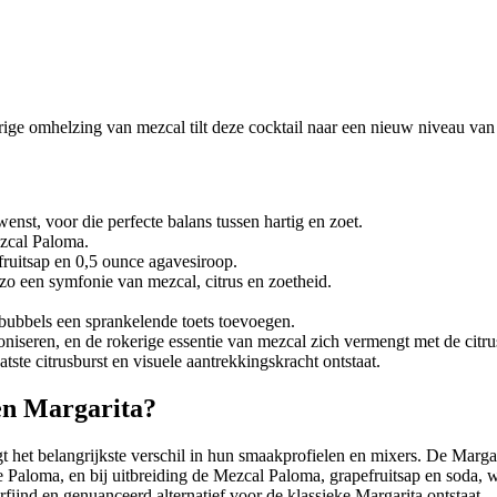
ige omhelzing van mezcal tilt deze cocktail naar een nieuw niveau van 
enst, voor die perfecte balans tussen hartig en zoet.
ezcal Paloma.
ruitsap en 0,5 ounce agavesiroop.
o een symfonie van mezcal, citrus en zoetheid.
 bubbels een sprankelende toets toevoegen.
niseren, en de rokerige essentie van mezcal zich vermengt met de citru
te citrusburst en visuele aantrekkingskracht ontstaat.
een Margarita?
t het belangrijkste verschil in hun smaakprofielen en mixers. De Margar
de Paloma, en bij uitbreiding de Mezcal Paloma, grapefruitsap en soda, 
ijnd en genuanceerd alternatief voor de klassieke Margarita ontstaat.