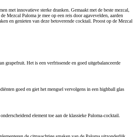
komen met innovatieve sterke dranken. Gemaakt met de beste mezcal,
mt de Mezcal Paloma je mee op een reis door agavevelden, aarden
 maken en genieten van deze betoverende cocktail. Proost op de Mezcal
n grapefruit. Het is een verfrissende en goed uitgebalanceerde
iënten goed en giet het mengsel vervolgens in een highball glas
 onderscheidend element toe aan de klassieke Paloma-cocktail.
plementeren de citrusachtige smaken van de Paloma uitzonderlijk