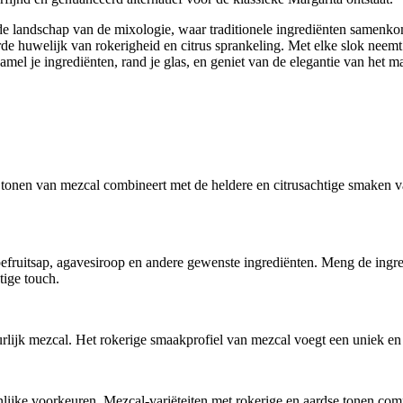
ende landschap van de mixologie, waar traditionele ingrediënten samen
erde huwelijk van rokerigheid en citrus sprankeling. Met elke slok nee
zamel je ingrediënten, rand je glas, en geniet van de elegantie van het
e tonen van mezcal combineert met de heldere en citrusachtige smaken va
fruitsap, agavesiroop en andere gewenste ingrediënten. Meng de ingred
tige touch.
urlijk mezcal. Het rokerige smaakprofiel van mezcal voegt een uniek en
lijke voorkeuren. Mezcal-variëteiten met rokerige en aardse tonen com