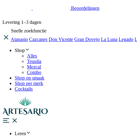
Beoordelingen
Levering
1–3 dagen
Snelle zoekfunctie
Atanasio
Cazcanes
Don Vicente
Gran Dovejo
La Luna
Legado
L
Shop
Alles
Tequila
Mezcal
Combo
Shop op smaak
Shop per merk
Cocktails
Leren