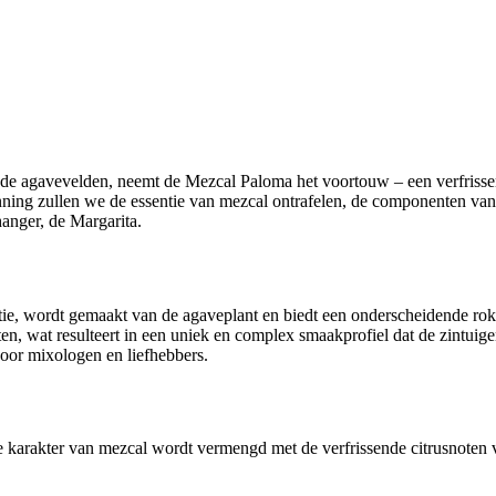
 de agavevelden, neemt de Mezcal Paloma het voortouw – een verfrissend
kenning zullen we de essentie van mezcal ontrafelen, de componenten v
hanger, de Margarita.
tie, wordt gemaakt van de agaveplant en biedt een onderscheidende roker
ten, wat resulteert in een uniek en complex smaakprofiel dat de zintuig
voor mixologen en liefhebbers.
karakter van mezcal wordt vermengd met de verfrissende citrusnoten va