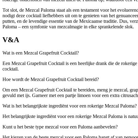
Tot slot, de Mezcal Paloma staat als een testament voor het evoluer
nodigt deze cocktail liefhebbers uit om te genieten van het genuance
putten, en de levendige essentie van de Mexicaanse traditie. Dus, ver
Paloma – een symfonie van mezcalmagie in elke sprankelende slok.
V&A
Wat is een Mezcal Grapefruit Cocktail?
Een Mezcal Grapefruit Cocktail is een heerlijke drank die de rokerig
cocktail.
Hoe wordt de Mezcal Grapefruit Cocktail bereid?
Om een Mezcal Grapefruit Cocktail te bereiden, meng je mezcal, grape
gevuld met ijs. Garneer met een partje limoen voor een extra citrusach
Wat is het belangrijkste ingrediënt voor een rokerige Mezcal Paloma?
Het belangrijkste ingrediënt voor een rokerige Mezcal Paloma is natu
Kunt u het beste type mezcal voor een Paloma aanbevelen?
Het kiezen van de beste mezcal voor een Paloma hangt af van persoon