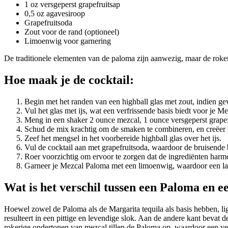
1 oz versgeperst grapefruitsap
0,5 oz agavesiroop
Grapefruitsoda
Zout voor de rand (optioneel)
Limoenwig voor garnering
De traditionele elementen van de paloma zijn aanwezig, maar de roker
Hoe maak je de cocktail:
Begin met het randen van een highball glas met zout, indien gew
Vul het glas met ijs, wat een verfrissende basis biedt voor je M
Meng in een shaker 2 ounce mezcal, 1 ounce versgeperst grapef
Schud de mix krachtig om de smaken te combineren, en creëer z
Zeef het mengsel in het voorbereide highball glas over het ijs.
Vul de cocktail aan met grapefruitsoda, waardoor de bruisende
Roer voorzichtig om ervoor te zorgen dat de ingrediënten harmo
Garneer je Mezcal Paloma met een limoenwig, waardoor een laats
Wat is het verschil tussen een Paloma en 
Hoewel zowel de Paloma als de Margarita tequila als basis hebben, lig
resulteert in een pittige en levendige slok. Aan de andere kant bevat 
rokerige ondertonen van mezcal tillen de Paloma op, waardoor een verf