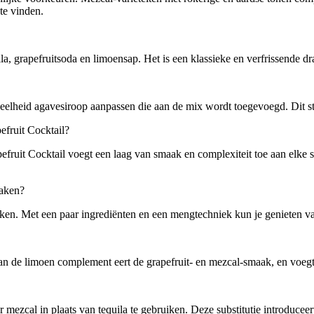
te vinden.
la, grapefruitsoda en limoensap. Het is een klassieke en verfrissende d
lheid agavesiroop aanpassen die aan de mix wordt toegevoegd. Dit stel
efruit Cocktail?
efruit Cocktail voegt een laag van smaak en complexiteit toe aan elke 
maken?
maken. Met een paar ingrediënten en een mengtechniek kun je genieten v
 de limoen complement eert de grapefruit- en mezcal-smaak, en voegt ee
mezcal in plaats van tequila te gebruiken. Deze substitutie introduceer