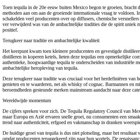
Toen tequila in de 20e eeuw buiten Mexico begon te groeien, bracht de
methoden aan om aan de groeiende internationale vraag te voldoen. In
schakelden veel producenten over op diffusers, chemische versnellers
ver verwijderd was van de ambachtelijke tradities die de spirit uniek
positief.
Terugkeer naar traditie en ambachtelijke kwaliteit
Het keerpunt kwam toen kleinere producenten en gevestigde distillee
distilleren in koperen ketels, lieten deze tequilas een opmerkelijke c
authentieke, hoogwaardige tequila te onderscheiden van industriële m
ambachtelijke heropleving van tequila.
Deze terugkeer naar traditie was cruciaal voor het herdefiniëren van 
genieten en te waarderen, net als whisky of cognac. Barmannen en mixo
beroemdheden gesteunde merken mainstream aandacht naar deze categ
Wereldwijde momentum
De cijfers spreken voor zich. De Tequila Regulatory Council van Mexi
maar Europa en Azië ervaren snelle groei, nu consumenten een smaak
trend naar authenticiteit, erfgoed en vakmanschap in dranken weerspie
De huidige groei van tequila is dus niet plotseling, maar het resultaat 
omdat producenten teruggekeerd zijn naar hun wortels. De renaissance