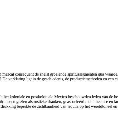
a en mezcal consequent de snelst groeiende spiritussegmenten qua waarde
e verklaring ligt in de geschiedenis, de productiemethoden en een cult
In het koloniale en postkoloniale Mexico beschouwden leden van de he
rituosen gezien als rustieke dranken, geassocieerd met inheemse en l
rdrukking beperkte de zichtbaarheid van tequila op het wereldtoneel en