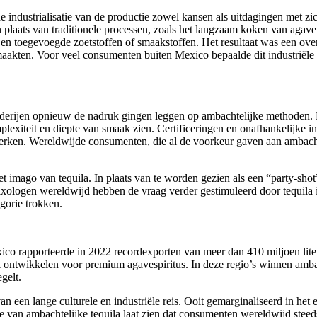
 industrialisatie van de productie zowel kansen als uitdagingen met zi
 plaats van traditionele processen, zoals het langzaam koken van agav
 en toegevoegde zoetstoffen of smaakstoffen. Het resultaat was een ov
 maakten. Voor veel consumenten buiten Mexico bepaalde dit industriële 
rderijen opnieuw de nadruk gingen leggen op ambachtelijke methoden. D
omplexiteit en diepte van smaak zien. Certificeringen en onafhankelijke 
erken. Wereldwijde consumenten, die al de voorkeur gaven aan ambachte
het imago van tequila. In plaats van te worden gezien als een “party-sho
logen wereldwijd hebben de vraag verder gestimuleerd door tequila in v
orie trokken.
co rapporteerde in 2022 recordexporten van meer dan 410 miljoen liter 
 ontwikkelen voor premium agavespiritus. In deze regio’s winnen amba
gelt.
van een lange culturele en industriële reis. Ooit gemarginaliseerd in het 
 van ambachtelijke tequila laat zien dat consumenten wereldwijd steeds