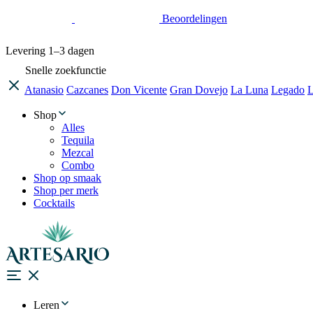
Beoordelingen
Levering
1–3 dagen
Snelle zoekfunctie
Atanasio
Cazcanes
Don Vicente
Gran Dovejo
La Luna
Legado
L
Shop
Alles
Tequila
Mezcal
Combo
Shop op smaak
Shop per merk
Cocktails
Leren