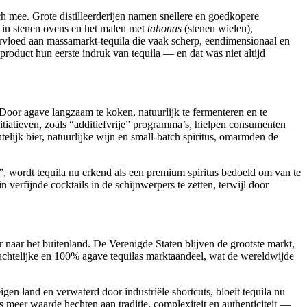
ch mee. Grote distilleerderijen namen snellere en goedkopere
e in stenen ovens en het malen met
tahonas
(stenen wielen),
ervloed aan massamarkt-tequila die vaak scherp, eendimensionaal en
product hun eerste indruk van tequila — en dat was niet altijd
oor agave langzaam te koken, natuurlijk te fermenteren en te
initiatieven, zoals “additiefvrije” programma’s, hielpen consumenten
lijk bier, natuurlijke wijn en small-batch spiritus, omarmden de
t”, wordt tequila nu erkend als een premium spiritus bedoeld om van te
erfijnde cocktails in de schijnwerpers te zetten, terwijl door
naar het buitenland. De Verenigde Staten blijven de grootste markt,
chtelijke en 100% agave tequilas marktaandeel, wat de wereldwijde
eigen land en verwaterd door industriële shortcuts, bloeit tequila nu
 meer waarde hechten aan traditie, complexiteit en authenticiteit —