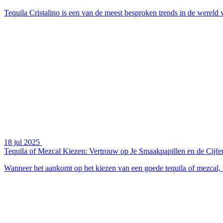
Tequila Cristalino is een van de meest besproken trends in de wereld v
18 jul 2025
Tequila of Mezcal Kiezen: Vertrouw op Je Smaakpapillen en de Cijfe
Wanneer het aankomt op het kiezen van een goede tequila of mezcal, l