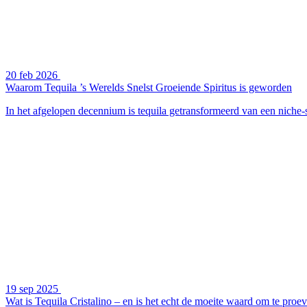
20 feb 2026
Waarom Tequila ’s Werelds Snelst Groeiende Spiritus is geworden
In het afgelopen decennium is tequila getransformeerd van een niche-s
19 sep 2025
Wat is Tequila Cristalino – en is het echt de moeite waard om te proe