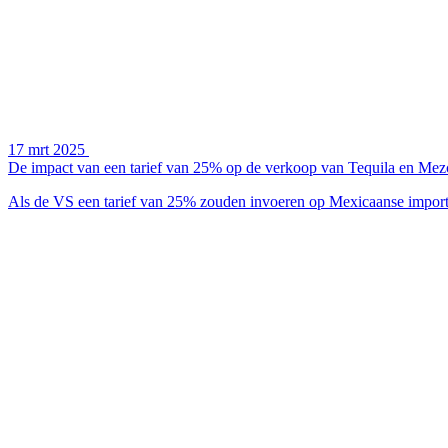
17 mrt 2025
De impact van een tarief van 25% op de verkoop van Tequila en Mez
Als de VS een tarief van 25% zouden invoeren op Mexicaanse importe