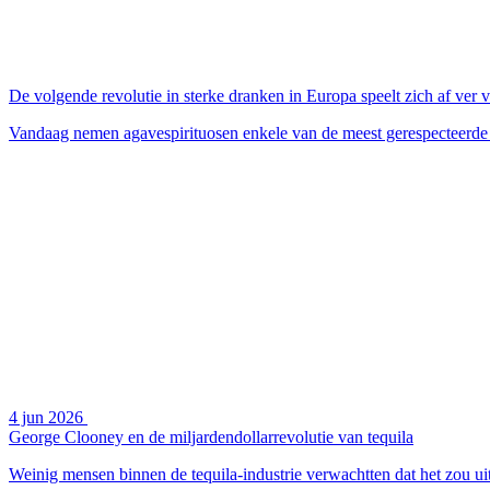
De volgende revolutie in sterke dranken in Europa speelt zich af ver
Vandaag nemen agavespirituosen enkele van de meest gerespecteerde p
4 jun 2026
George Clooney en de miljardendollarrevolutie van tequila
Weinig mensen binnen de tequila-industrie verwachtten dat het zou ui