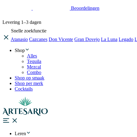
Beoordelingen
Levering
1–3 dagen
Snelle zoekfunctie
Atanasio
Cazcanes
Don Vicente
Gran Dovejo
La Luna
Legado
L
Shop
Alles
Tequila
Mezcal
Combo
Shop op smaak
Shop per merk
Cocktails
Leren