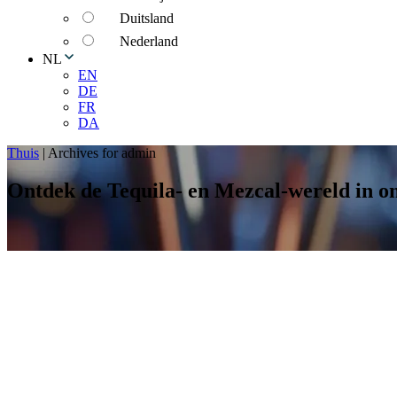
Duitsland
Nederland
NL
EN
DE
FR
DA
Thuis
|
Archives for admin
Ontdek de Tequila- en Mezcal-wereld in o